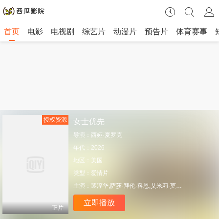
首页
电影
电视剧
综艺片
动漫片
预告片
体育赛事
授权资源
女士优先
导演：
西娅·夏罗克
年代：
2026
地区：
美国
类型：
爱情片
主演：
裴淳华,萨莎·拜伦·科恩,艾米莉·莫迪默,理查德·E·格兰特,查尔斯·丹斯,费奥纳·肖,凯瑟琳·亨特,韦鲁切·欧皮亚,比尔·帕特森,保罗·查希迪,汤姆·戴维斯,玛雅·西蒙森,卡迪夫·克尔万,玛丽·罗斯科,丹尼·艾肖克,Jordan Metcalfe,Ashley Bagley,Michael Sheldon,Dani Moseley,布里吉塔·罗伊
立即播放
正片