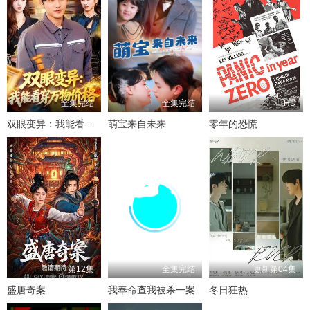
全集完结
全集完结
HD
双眼变异：我能看穿万物价格
萌宝来自未来
零年的恐慌
第12集
全集完结
更新第04集
盛唐奇案
我奉命查我被杀一案
冬日狂热