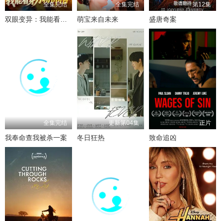
全集完结
全集完结
第12集
双眼变异：我能看穿万物价格
萌宝来自未来
盛唐奇案
全集完结
更新第04集
正片
我奉命查我被杀一案
冬日狂热
致命追凶