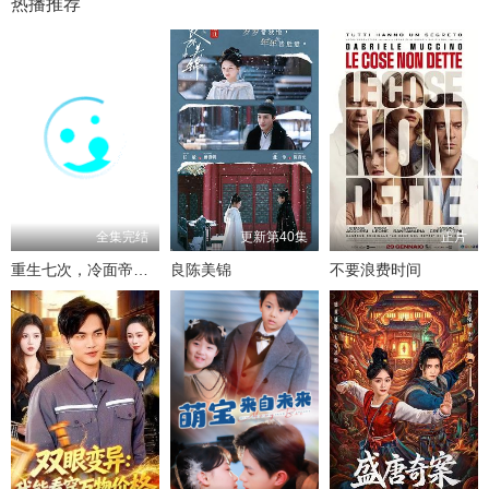
热播推荐
全集完结
更新第40集
正片
重生七次，冷面帝王宠我入骨
良陈美锦
不要浪费时间