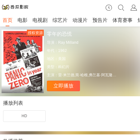
首页
电影
电视剧
综艺片
动漫片
预告片
体育赛事
授权资源
零年的恐慌
导演：
Ray Milland
年代：
1962
地区：
美国
类型：
科幻片
主演：
雷·米兰德,简·哈根,弗兰基·阿瓦隆,Mary Mitchel,琼·弗里曼,理查德·加兰德,理查德·巴卡利安
立即播放
HD
播放列表
HD