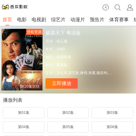
首页
电影
电视剧
综艺片
动漫片
预告片
体育赛事
授权资源
赌霸天下 粤语版
导演：
徐正康
年代：
1993
地区：
中国香港
类型：
香港剧
主演：
关礼杰,梁艺龄,林伟,张翼,骆应钧,关宝慧,刘兆铭
立即播放
第20集完结
播放列表
第01集
第02集
第03集
第04集
第05集
第06集