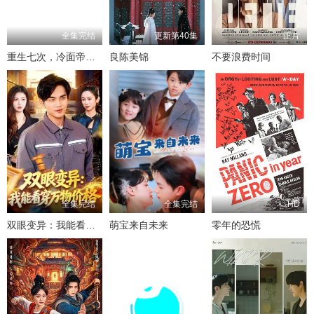
全集完结
更新第40集
正片
重生七次，冷面帝王宠我入骨
良陈美锦
不要浪费时间
全集完结
全集完结
HD
双眼变异：我能看穿万物价格
萌宝来自未来
零年的恐慌